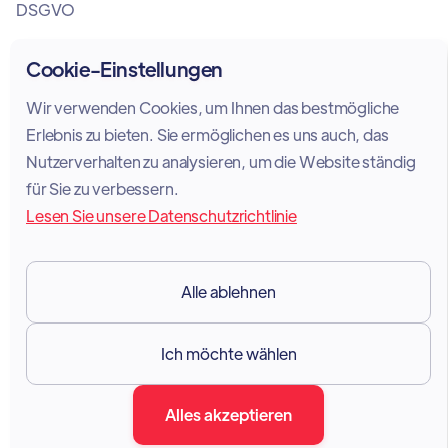
DSGVO
Cookie-Einstellungen
Ressourcen

Wir verwenden Cookies, um Ihnen das bestmögliche
Dokumentation
Erlebnis zu bieten. Sie ermöglichen es uns auch, das
Nutzerverhalten zu analysieren, um die Website ständig
Blog
für Sie zu verbessern.
Lesen Sie unsere Datenschutzrichtlinie
Forum
Portal
Alle ablehnen
Unterstützung
Marketing-Kit
Ich möchte wählen
Alles akzeptieren