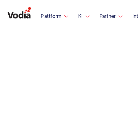
Plattform
KI
Partner
In


