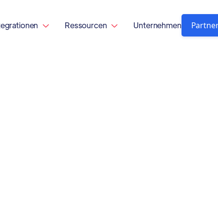
Partne
tegrationen
Ressourcen
Unternehmen

