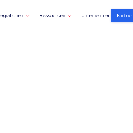
Partne
tegrationen
Ressourcen
Unternehmen

