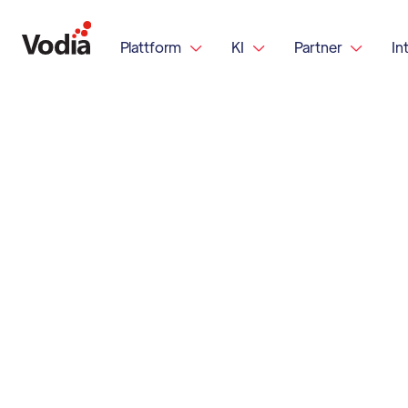
Plattform
KI
Partner
In


