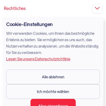
Rechtliches

Impressum
Cookie-Einstellungen
Privatsphäre
Wir verwenden Cookies, um Ihnen das bestmögliche
Cookie-Richtlinie
Erlebnis zu bieten. Sie ermöglichen es uns auch, das
Nutzerverhalten zu analysieren, um die Website ständig
Rechtlicher Hinweis
für Sie zu verbessern.
Lesen Sie unsere Datenschutzrichtlinie
Nutzungsbedingungen
DSGVO
Alle ablehnen
Ressourcen

Ich möchte wählen
Dokumentation
Alles akzeptieren