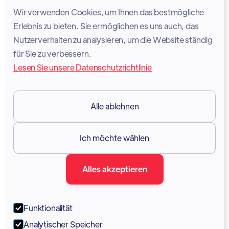
Privatsphäre
Wir verwenden Cookies, um Ihnen das bestmögliche
Cookie-Richtlinie
Erlebnis zu bieten. Sie ermöglichen es uns auch, das
Nutzerverhalten zu analysieren, um die Website ständig
Rechtlicher Hinweis
für Sie zu verbessern.
Lesen Sie unsere Datenschutzrichtlinie
Nutzungsbedingungen
DSGVO
Alle ablehnen
Ressourcen

Ich möchte wählen
Dokumentation
Alles akzeptieren
Blog
Forum
Funktionalität
Portal
Analytischer Speicher