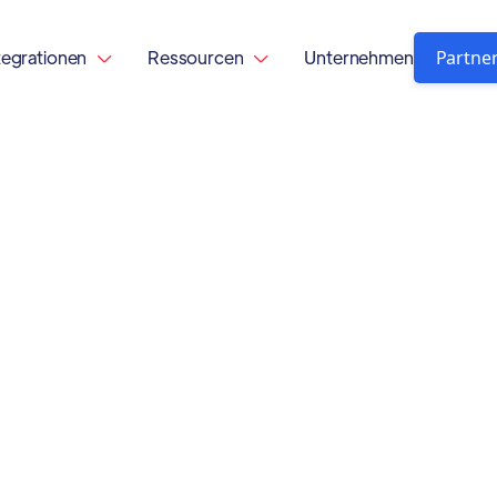
Partne
tegrationen
Ressourcen
Unternehmen

