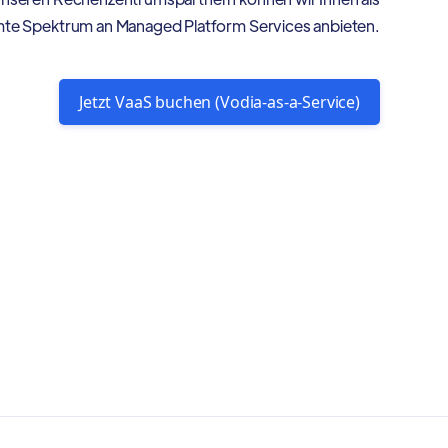
mte Spektrum an Managed Platform Services anbieten.
Jetzt VaaS buchen (Vodia-as-a-Service)