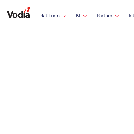
Plattform
KI
Partner
In


