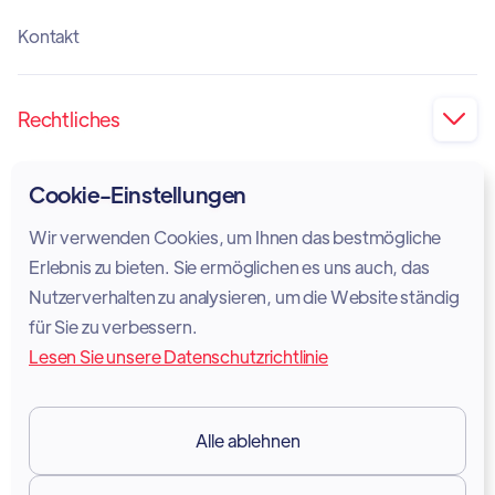
Kontakt
Rechtliches

Impressum
Cookie-Einstellungen
Privatsphäre
Wir verwenden Cookies, um Ihnen das bestmögliche
Cookie-Richtlinie
Erlebnis zu bieten. Sie ermöglichen es uns auch, das
Nutzerverhalten zu analysieren, um die Website ständig
Rechtlicher Hinweis
für Sie zu verbessern.
Lesen Sie unsere Datenschutzrichtlinie
Nutzungsbedingungen
DSGVO
Alle ablehnen
Ressourcen
