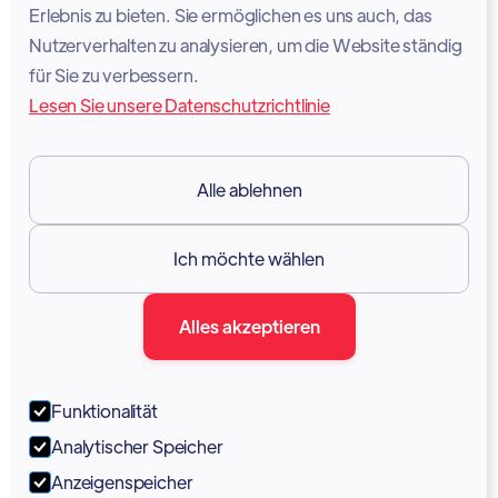
Cookie-Richtlinie
Erlebnis zu bieten. Sie ermöglichen es uns auch, das
Nutzerverhalten zu analysieren, um die Website ständig
Rechtlicher Hinweis
für Sie zu verbessern.
Lesen Sie unsere Datenschutzrichtlinie
Nutzungsbedingungen
DSGVO
Alle ablehnen
Ressourcen

Ich möchte wählen
Dokumentation
Alles akzeptieren
Blog
Forum
Funktionalität
Portal
Analytischer Speicher
Unterstützung
Anzeigenspeicher