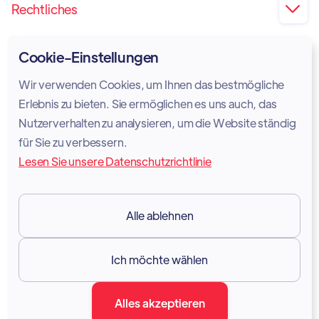
Rechtliches

Impressum
Cookie-Einstellungen
Privatsphäre
Wir verwenden Cookies, um Ihnen das bestmögliche
Cookie-Richtlinie
Erlebnis zu bieten. Sie ermöglichen es uns auch, das
Nutzerverhalten zu analysieren, um die Website ständig
Rechtlicher Hinweis
für Sie zu verbessern.
Lesen Sie unsere Datenschutzrichtlinie
Nutzungsbedingungen
DSGVO
Alle ablehnen
Ressourcen

Ich möchte wählen
Dokumentation
Alles akzeptieren
Blog