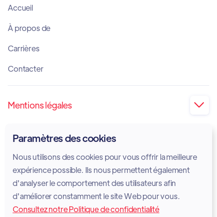
Accueil
À propos de
Carrières
Contacter
Mentions légales

Impression
Paramètres des cookies
Politique de confidentialité
Nous utilisons des cookies pour vous offrir la meilleure
Politique en matière de cookies
expérience possible. Ils nous permettent également
d'analyser le comportement des utilisateurs afin
Avis juridique
d'améliorer constamment le site Web pour vous.
Consultez notre Politique de confidentialité
Conditions d'utilisation des services