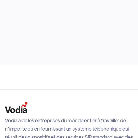
automatically to control how calls are handled during
business hours, after hours, holidays, or special
events. They can also be chained together for more
advanced routing logic and integrated with external
May 12, 2026
calendars such as Google Calendar to support
dynamic scheduling and operational flexibility across
business environments.
Vodia aide les entreprises du monde entier à travailler de
n'importe où en fournissant un système téléphonique qui
réunit des dispositifs et des services SIP standard avec des