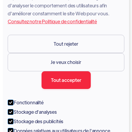
d'analyser le comportement des utilisateurs afin
Avis juridique
d'améliorer constamment le site Web pour vous.
Consultez notre Politique de confidentialité
Conditions d'utilisation des services
GDPR
Tout rejeter
Ressources

Je veux choisir
Documentation
Tout accepter
Blogue
Forum
Fonctionnalité
Portail
Stockage d'analyses
Soutien
Stockage des publicités
Données relatives aux utilisateurs de l'annonce