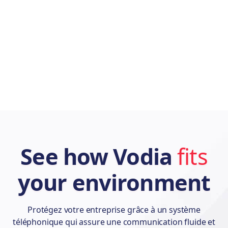
Ne
VLAN
Generic
Technology
All
ac
Yes
Ca
WebRTC
Generic
Technology
All
we
in
Yes
Soci
Netw
WhatsApp
Meta
Messenger
All
Com
Man
Com
See how Vodia
fits
Yes
your environment
WhatsApp
Sal
SIP
Business
Facebook
All
Bus
Integration
Calling
sup
Protégez votre entreprise grâce à un système
Yes
téléphonique qui assure une communication fluide et