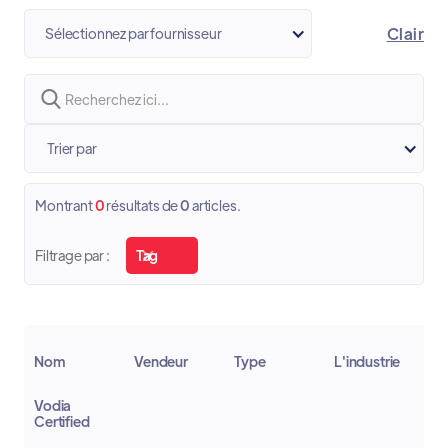
Clair
Sélectionnez par fournisseur
Trier par
Montrant
0
résultats de
0
articles.
Filtrage par :
Tag
Nom
Vendeur
Type
L'industrie
P
Vodia
Certified