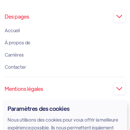
Des pages

Accueil
À propos de
Carrières
Contacter
Mentions légales

Impression
Paramètres des cookies
Politique de confidentialité
Nous utilisons des cookies pour vous offrir la meilleure
Politique en matière de cookies
expérience possible. Ils nous permettent également