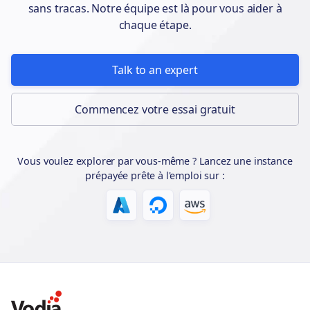
Su
sans tracas. Notre équipe est là pour vous aider à
Zammad
Zammad
Ticket System
All
Cu
Se
chaque étape.
Yes
Talk to an expert
Application
Wo
Zapier
Zapier
All
Integration
int
Commencez votre essai gratuit
No
Vous voulez explorer par vous-même ? Lancez une instance
Su
prépayée prête à l'emploi sur :
Zendesk
Zendesk
Ticket System
All
Cu
Se
Yes
Zoho
Zoho
CRM
All
Co
Yes