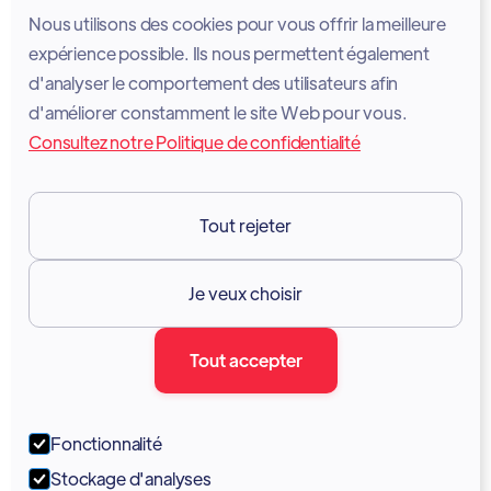
Politique de confidentialité
Nous utilisons des cookies pour vous offrir la meilleure
Politique en matière de cookies
expérience possible. Ils nous permettent également
d'analyser le comportement des utilisateurs afin
Avis juridique
d'améliorer constamment le site Web pour vous.
Consultez notre Politique de confidentialité
Conditions d'utilisation des services
GDPR
Tout rejeter
Ressources

Je veux choisir
Documentation
Tout accepter
Blogue
Forum
Fonctionnalité
Portail
Stockage d'analyses