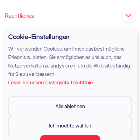
Rechtliches

Impressum
Cookie-Einstellungen
Privatsphäre
Wir verwenden Cookies, um Ihnen das bestmögliche
Cookie-Richtlinie
Erlebnis zu bieten. Sie ermöglichen es uns auch, das
Nutzerverhalten zu analysieren, um die Website ständig
Rechtlicher Hinweis
für Sie zu verbessern.
Lesen Sie unsere Datenschutzrichtlinie
Nutzungsbedingungen
DSGVO
Alle ablehnen
Ressourcen

Ich möchte wählen
Dokumentation