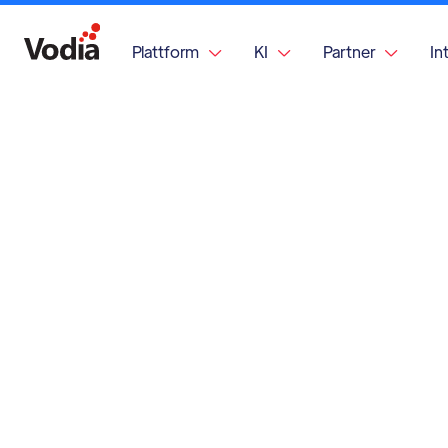
Plattform
KI
Partner
In


