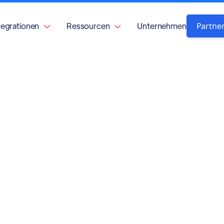
Partne
tegrationen
Ressourcen
Unternehmen

