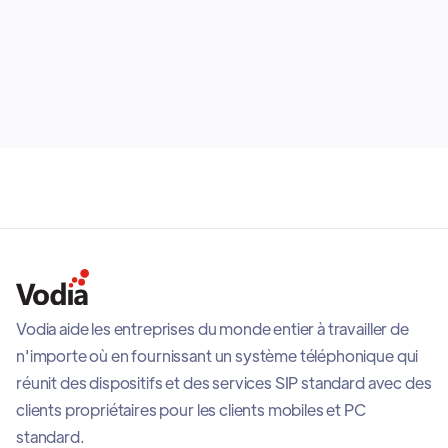
events. They can also be chained together for more
advanced routing logic and integrated with external
May 12, 2026
calendars such as Google Calendar to support
dynamic scheduling and operational flexibility across
business environments.
Vodia aide les entreprises du monde entier à travailler de
n'importe où en fournissant un système téléphonique qui
réunit des dispositifs et des services SIP standard avec des
clients propriétaires pour les clients mobiles et PC
standard.