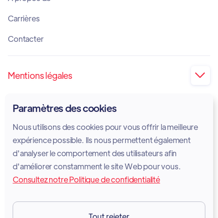
Carrières
Contacter
Mentions légales

Impression
Paramètres des cookies
Politique de confidentialité
Nous utilisons des cookies pour vous offrir la meilleure
Politique en matière de cookies
expérience possible. Ils nous permettent également
d'analyser le comportement des utilisateurs afin
Avis juridique
d'améliorer constamment le site Web pour vous.
Consultez notre Politique de confidentialité
Conditions d'utilisation des services
GDPR
Tout rejeter