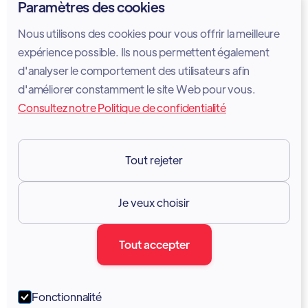
Paramètres des cookies
Politique de confidentialité
Nous utilisons des cookies pour vous offrir la meilleure
Politique en matière de cookies
expérience possible. Ils nous permettent également
d'analyser le comportement des utilisateurs afin
Avis juridique
d'améliorer constamment le site Web pour vous.
Consultez notre Politique de confidentialité
Conditions d'utilisation des services
GDPR
Tout rejeter
Ressources

Je veux choisir
Documentation
Tout accepter
Blogue
Forum
Fonctionnalité