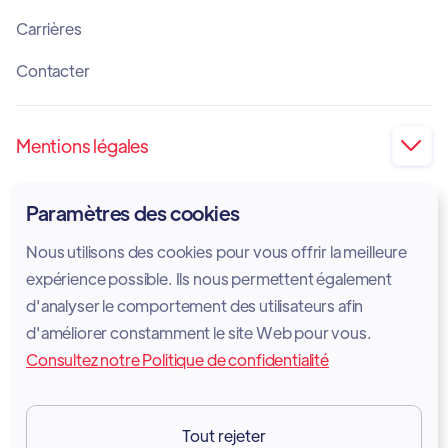
Carrières
Contacter
Mentions légales

Impression
Paramètres des cookies
Politique de confidentialité
Nous utilisons des cookies pour vous offrir la meilleure
Politique en matière de cookies
expérience possible. Ils nous permettent également
d'analyser le comportement des utilisateurs afin
Avis juridique
d'améliorer constamment le site Web pour vous.
Consultez notre Politique de confidentialité
Conditions d'utilisation des services
GDPR
Tout rejeter