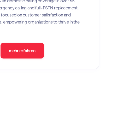
ith domestic calling coverage in over 65
mergency calling and full-PSTN replacement,
focused on customer satisfaction and
e, empowering organizations to thrive in the
mehr erfahren