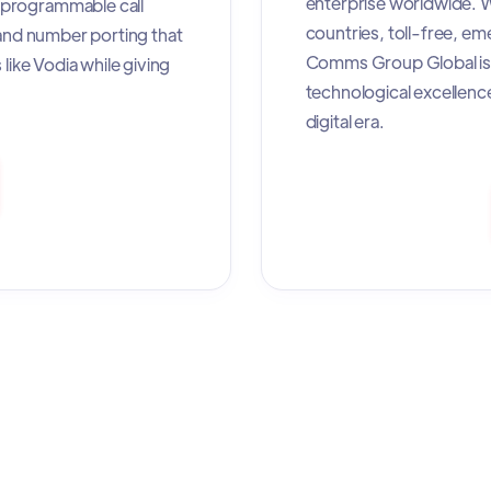
enterprise worldwide. W
 programmable call
countries, toll-free, e
 and number porting that
Comms Group Global is 
like Vodia while giving
technological excellenc
digital era.