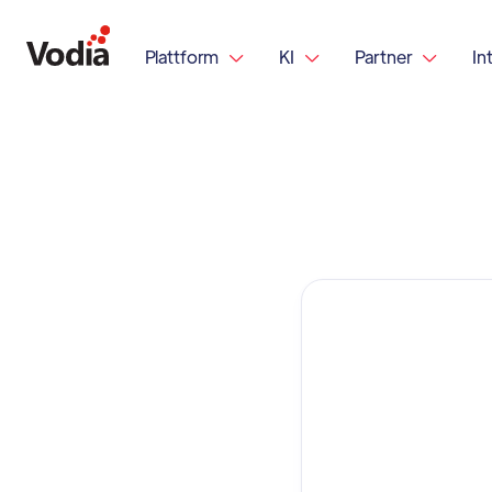
Plattform
KI
Partner
In


