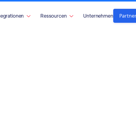
Partne
tegrationen
Ressourcen
Unternehmen

