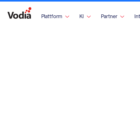
Plattform
KI
Partner
In


