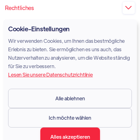
Rechtliches

Impressum
Cookie-Einstellungen
Privatsphäre
Wir verwenden Cookies, um Ihnen das bestmögliche
Cookie-Richtlinie
Erlebnis zu bieten. Sie ermöglichen es uns auch, das
Nutzerverhalten zu analysieren, um die Website ständig
Rechtlicher Hinweis
für Sie zu verbessern.
Lesen Sie unsere Datenschutzrichtlinie
Nutzungsbedingungen
DSGVO
Alle ablehnen
Ressourcen

Ich möchte wählen
Dokumentation
Alles akzeptieren
Blog