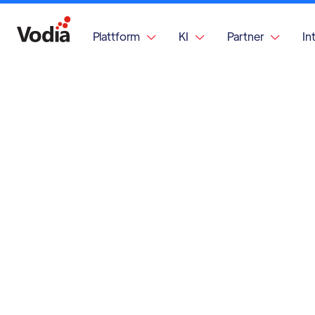
Plattform
KI
Partner
In


