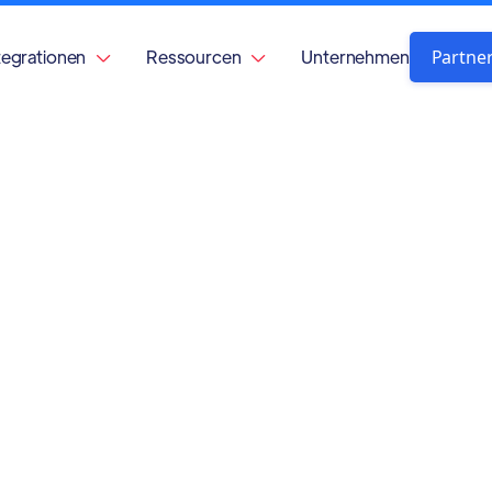
Partne
tegrationen
Ressourcen
Unternehmen

