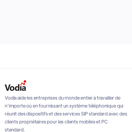
events. They can also be chained together for more
advanced routing logic and integrated with external
May 12, 2026
calendars such as Google Calendar to support
dynamic scheduling and operational flexibility across
business environments.
Vodia aide les entreprises du monde entier à travailler de
n'importe où en fournissant un système téléphonique qui
réunit des dispositifs et des services SIP standard avec des
clients propriétaires pour les clients mobiles et PC
standard.