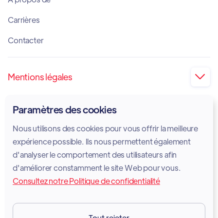
Carrières
Contacter
Mentions légales

Impression
Paramètres des cookies
Politique de confidentialité
Nous utilisons des cookies pour vous offrir la meilleure
Politique en matière de cookies
expérience possible. Ils nous permettent également
d'analyser le comportement des utilisateurs afin
Avis juridique
d'améliorer constamment le site Web pour vous.
Consultez notre Politique de confidentialité
Conditions d'utilisation des services
GDPR
Tout rejeter