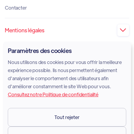
Contacter
Mentions légales

Impression
Paramètres des cookies
Politique de confidentialité
Nous utilisons des cookies pour vous offrir la meilleure
Politique en matière de cookies
expérience possible. Ils nous permettent également
d'analyser le comportement des utilisateurs afin
Avis juridique
d'améliorer constamment le site Web pour vous.
Consultez notre Politique de confidentialité
Conditions d'utilisation des services
GDPR
Tout rejeter
Ressources
