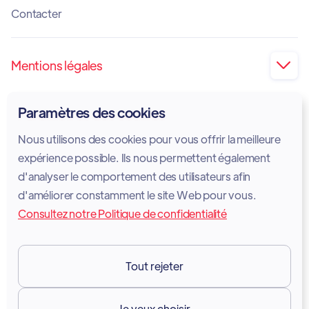
Contacter
Mentions légales

Impression
Paramètres des cookies
Politique de confidentialité
Nous utilisons des cookies pour vous offrir la meilleure
Politique en matière de cookies
expérience possible. Ils nous permettent également
d'analyser le comportement des utilisateurs afin
Avis juridique
d'améliorer constamment le site Web pour vous.
Consultez notre Politique de confidentialité
Conditions d'utilisation des services
GDPR
Tout rejeter
Ressources

Je veux choisir