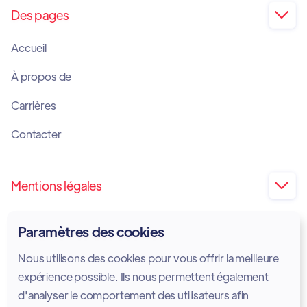
Des pages

Accueil
À propos de
Carrières
Contacter
Mentions légales

Impression
Paramètres des cookies
Politique de confidentialité
Nous utilisons des cookies pour vous offrir la meilleure
Politique en matière de cookies
expérience possible. Ils nous permettent également
d'analyser le comportement des utilisateurs afin
Avis juridique