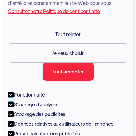
d'améliorer constamment le site Web pour vous.
Consultez notre Politique de confidentialité
Conditions d'utilisation des services
GDPR
Tout rejeter
Ressources

Je veux choisir
Documentation
Tout accepter
Blogue
Forum
Fonctionnalité
Portail
Stockage d'analyses
Soutien
Stockage des publicités
Données relatives aux utilisateurs de l'annonce
Tutoriels
Personnalisation des publicités